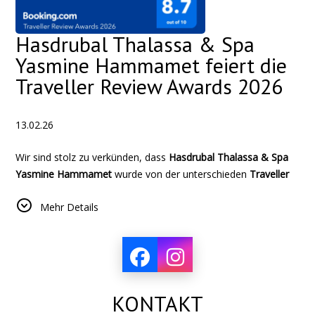
Hasdrubal Thalassa & Spa
Yasmine Hammamet feiert die
Traveller Review Awards 2026
13.02.26
Wir sind stolz zu verkünden, dass
Hasdrubal Thalassa & Spa
Yasmine Hammamet
wurde von der unterschieden
Traveller
Review Awards 2026 von Booking.com
, mit einer
Mehr Details
außergewöhnlichen Punktzahl von
8,7/10
basierend auf den
verifizierten Bewertungen unserer Kunden.
Diese prestigeträchtige Anerkennung spiegelt wider :
Das ständige engagement unseres Teams
außergewöhnliche und persönliche Gastfreundschaft zu
KONTAKT
bieten