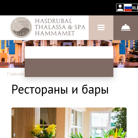
RU
Главная
–
Об отеле
–
Рестораны и бары
Рестораны и бары